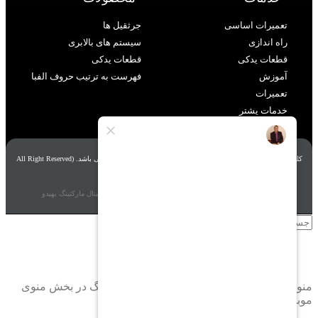
تعمیرات اساسی
جرثقیل ها
راه اندازی
سیستم های بالابری
قطعات یدکی
قطعات یدکی
آموزش
فهرست به ترتیب حروف الفبا
تعمیرات
خدمات یشتر
کلیه حقوق مادی و معنوی سایت متعلق به شرکت آریا بهینه زیگورات می باشد. (All Right Reserved
By zigorat)
طراحی، برنامه نویسی و بهینه سازی سایت توسط
آژانس دیجیتال مارکتینگ بهیدو
جستجو
منو
دسته بندی ها
منوی دسته بندی های خود را در تنظیمات سربرگ در بخش منوی
موبایل مشخص کنید.