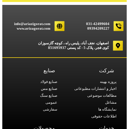
info@ariazigorat.com
031-42499604
www.arizagorat.com
09394209227
اصفهان، نجف آباد، پلیس راه ، کوچه گازسوزان
کوی فجر، پلاک 5 - کد پستی 851695937
شرکت
صنایع
پروزه بهینه
صنایع فولاد
اخبار و انتشارات مطبوعاتی
صنایع مس
مطالعات موضوعی
صنایع سنگ
مشاغل
عمومی
نمایشگاه ها
سفارشی
اطلاعات حقوقی
خدمات
محصولات