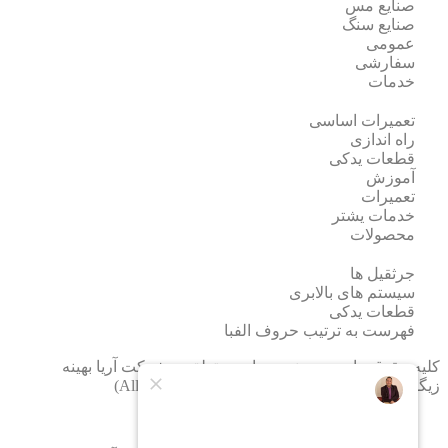
صنایع مس
صنایع سنگ
عمومی
سفارشی
خدمات
تعمیرات اساسی
راه اندازی
قطعات یدکی
آموزش
تعمیرات
خدمات یشتر
محصولات
جرثقیل ها
سیستم های بالابری
قطعات یدکی
فهرست به ترتیب حروف الفبا
کلیه حقوق مادی و معنوی سایت متعلق به شرکت آریا بهینه
زیگورات می باشد. (All Right Reserved By zigorat)