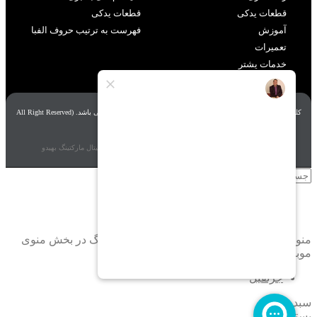
قطعات یدکی
قطعات یدکی
آموزش
فهرست به ترتیب حروف الفبا
تعمیرات
خدمات یشتر
کلیه حقوق مادی و معنوی سایت متعلق به شرکت آریا بهینه زیگورات می باشد. (All Right Reserved
By zigorat)
طراحی، برنامه نویسی و بهینه سازی سایت توسط
آژانس دیجیتال مارکتینگ بهیدو
جستجو
منو
دسته بندی ها
منوی دسته بندی های خود را در تنظیمات سربرگ در بخش منوی
موبایل مشخص کنید.
جرثقیل
سبد خرید
بستن (Esc)