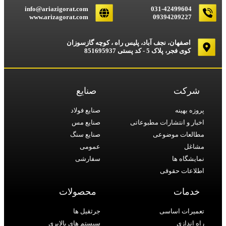
info@ariazigorat.com
031-42499604
www.arizagorat.com
09394209227
اصفهان، نجف آباد، پلیس راه ، کوچه گازسوزان
کوی فجر، پلاک 5 - کد پستی 851695937
شرکت
صنایع
پروزه بهینه
صنایع فولاد
اخبار و انتشارات مطبوعاتی
صنایع مس
مطالعات موضوعی
صنایع سنگ
مشاغل
عمومی
نمایشگاه ها
سفارشی
اطلاعات حقوقی
خدمات
محصولات
تعمیرات اساسی
جرثقیل ها
راه اندازی
سیستم های بالابری