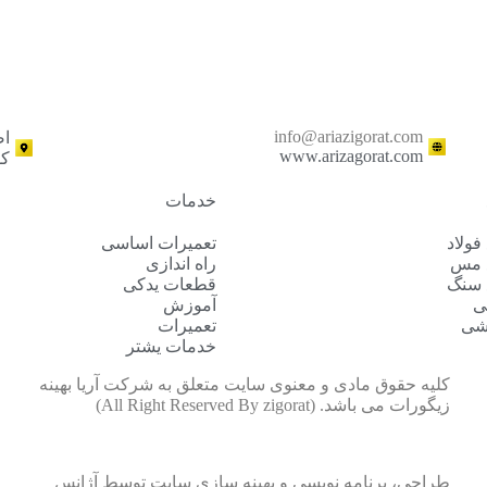
info@ariazigorat.com
اص
www.arizagorat.com
کوی 
خدمات
فولاد
تعمیرات اساسی
 مس
راه اندازی
 سنگ
قطعات یدکی
ی
آموزش
شی
تعمیرات
خدمات یشتر
کلیه حقوق مادی و معنوی سایت متعلق به شرکت آریا بهینه
زیگورات می باشد. (All Right Reserved By zigorat)
طراحی، برنامه نویسی و بهینه سازی سایت توسط
آژانس