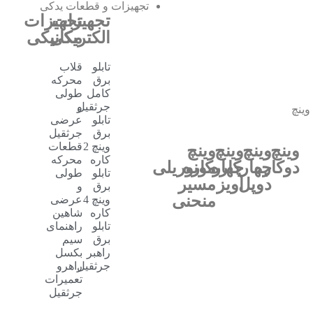
تجهیزات و قطعات یدکی
تجهیزات
تجهیزات
الکتریکی
مکانیکی
تابلو
قلاب
برق
محرکه
کامل
طولی
جرثقیل
و
وینچ
تابلو
عرضی
برق
جرثقیل
وینچ 2
قطعات
وینچ
وینچ
وینچ
وینچ
کاره
محرکه
دوکاره
چهارکاره
چهارکاره
مونوریلی
تابلو
طولی
دوپل
آویز
مسیر
برق
و
منحنی
وینچ 4
عرضی
کاره
شاهین
تابلو
راهنمای
برق
سیم
راهبر
بکسل
جرثقیل
راهرو
تعمیرات
جرثقیل