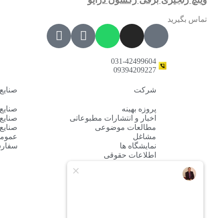
تماس بگیرید
031-42499604
09394209227
شرکت
صنایع
پروزه بهینه
صنایع 
اخبار و انتشارات مطبوعاتی
صنایع
مطالعات موضوعی
صنایع
مشاغل
عموم
نمایشگاه ها
سفار
اطلاعات حقوقی