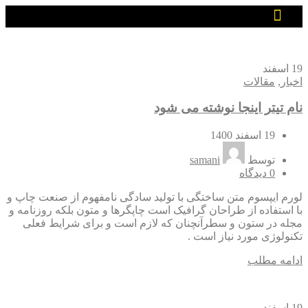
تماس با ما
صفحه اصلی
19
اسفند
اخبار
,
مقالات
نام تیتر اینجا نوشته می شود
19 اسفند 1400
توسط
samani
0
دیدگاه
لورم ایپسوم متن ساختگی با تولید سادگی نامفهوم از صنعت چاپ و
با استفاده از طراحان گرافیک است چاپگرها و متون بلکه روزنامه و
مجله در ستون و سطرآنچنان که لازم است و برای شرایط فعلی
تکنولوژی مورد نیاز است .
ادامه مطلب
19
اسفند