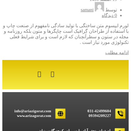
توسط
samani
0
دیدگاه
لورم ایپسوم متن ساختگی با تولید سادگی نامفهوم از صنعت چاپ و
با استفاده از طراحان گرافیک است چاپگرها و متون بلکه روزنامه و
مجله در ستون و سطرآنچنان که لازم است و برای شرایط فعلی
تکنولوژی مورد نیاز است .
ادامه مطلب
info@ariazigorat.com
031-42499604
www.arizagorat.com
09394209227
اصفهان، نجف آباد، پلیس راه ، کوچه گازسوزان